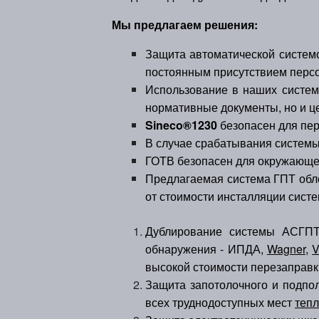
Мы предлагаем решения:
Защита автоматической системо
постоянным присутствием персо
Использование в наших систем
нормативные документы, но и це
Sineco®1230
безопасен для пер
В случае срабатывания системы
ГОТВ безопасен для окружающе
Предлагаемая система ГПТ обле
от стоимости инсталляции сист
Дублирование системы АСГПТ 
обнаружения - ИПДА,
Wagner
,
V
высокой стоимости перезаправк
Защита запотолочного и подпол
всех труднодоступных мест
теп