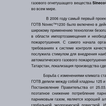
газового огнетушащего вещества
Sineco
во всем мире.
В 2006 году самый первый проект с
ГОТВ Novec™1230 было включено в дейс
широкому применению технологии безопас
в области импортозамещения и необход
пожаротушения. С самого начала орга
требованиях к системе контроля качест
послужила стимулом для внедрения наи
автоматического газового пожаротушени
Татарстан, локализация производства сде
Борьба с изменениями климата стан
ГОТВ делили между собой хладоны 125 и 
Постановление Правительства от 25.03
поэтапное снижение потребление парн
парниковым газом, является хорошей ал
глобальной экологической повесткой. 