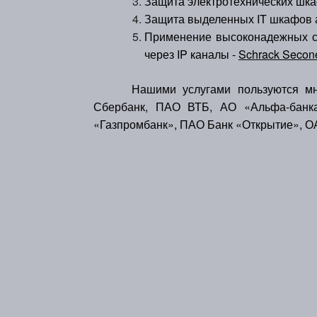
Защита электротехнических ш
Защита выделенных IT шкафов 
Применение высоконадежных си
через IP каналы -
Schrack Secone
Нашими услугами пользуются мног
Сбербанк, ПАО ВТБ, АО «Альфа-банка
«Газпромбанк», ПАО Банк «Открытие», О