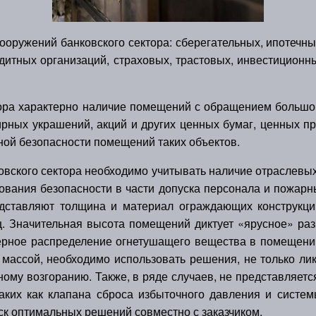
ружений банковского сектора: сберегательных, ипотечны
дитных организаций, страховых, трастовых, инвестицион
ра характерно наличие помещений с обращением большого
рных украшений, акций и других ценных бумаг, ценных п
ой безопасности помещений таких объектов.
ского сектора необходимо учитывать наличие отраслевых
ования безопасности в части допуска персонала и пожар
дставляют толщина и материал ограждающих конструкций
. Значительная высота помещений диктует «ярусное» ра
рное распределение огнетушащего вещества в помещении
 массой, необходимо использовать решения, не только л
рному возгоранию. Также, в ряде случаев, не представляе
ких как клапана сброса избыточного давления и систем
к оптимальных решений совместно с заказчиком.