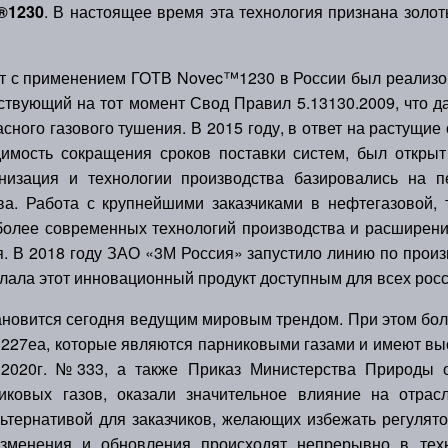
®1230
. В настоящее время эта технология признана золо
 применением ГОТВ Novec™1230 в России был реализова
твующий на тот момент Свод Правил 5.13130.2009, что д
ного газового тушения. В 2015 году, в ответ на растущие
имость сокращения сроков поставки систем, был открыт 
низация и технологии производства базировались на 
ва. Работа с крупнейшими заказчиками в нефтегазовой, 
более современных технологий производства и расширени
я. В 2018 году ЗАО «3М Россия» запустило линию по прои
лала этот инновационный продукт доступным для всех росс
овится сегодня ведущим мировым трендом. При этом бол
227еа, которые являются парниковыми газами и имеют вы
.2020г. №333, а также Приказ Министерства Природы от
иковых газов, оказали значительное влияние на отра
ьтернативой для заказчиков, желающих избежать регулят
Изменения и обновления происходят непрерывно в техн