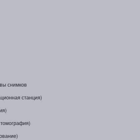
ивы снимков
ционная станция)
ия)
 томография)
ование)