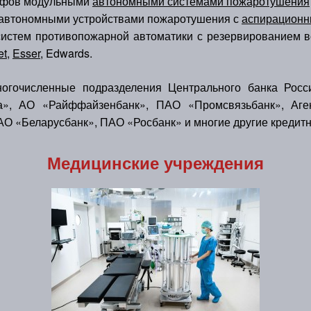
кафов модульными
автономными системами пожаротушения
автономными устройствами пожаротушения с
аспирационн
стем противопожарной автоматики с резервированием вс
t,
Esser,
Edwards.
очисленные подразделения Центрального банка Росси
», АО «Райффайзенбанк», ПАО «Промсвязьбанк», Аген
АО «Беларусбанк», ПАО «Росбанк» и многие другие кредит
Медицинские учреждения