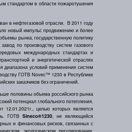
тым стандартом в области пожаротушения
н в нефтегазовой отрасли. В 2011 году
ало новый импульс продвижению и более
 объемы рынка, государственную политику
завод по производству систем газового
передовых международных стандартах и
транспортной и энергетической отраслях
я диапазона условий применения систем
зводству ГОТВ Novec™ 1230 в Республике
ийских заказчиков без ограничений.
ьше половины объема российского рынка
сокий потенциал глобального потепления.
 12.01.2021г., целью которых является
сль. ГОТВ
Sineco®1230
, не являющийся
орных и финансовых рисков, связанных с
ическом, экологическом регулировании,