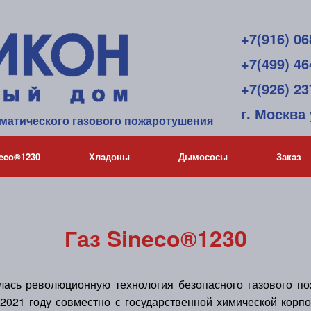
+7(916) 06
+7(499) 46
+7(926) 23
г. Москва 
оматического газового пожаротушения
neco®1230
Хладоны
Дымососы
Заказ
Газ Sineco®1230
 революционную технология безопасного газового пож
021 году совместно с государственной химической корп