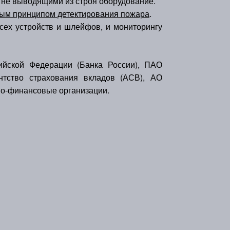
не выводящими из строя оборудование.
ым принципом детектирования пожара
.
ех устройств и шлейфов, и мониторингу
йской Федерации (Банка России), ПАО
тство страхования вкладов (АСВ), АО
но-финансовые организации.